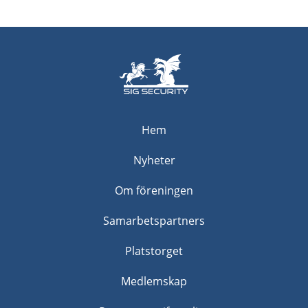
placerad på kommunledningskontorets avdelning för
kommunikation, IT och digitalisering. Här arbetar bland
annat digitaliseringschef, kommunstrateger inom
portföljstyrning och objektförvaltning, samt
digitaliseringsledare. Avdelningen leds av
kommunikations- och digitaliseringsdirektören. Vi sitter i
stadshuset i Eskilstuna, nära både tåg och buss. Läs mer
om denna spännande tjänst på länken:
Hem
Nyheter
Om föreningen
Samarbetspartners
Platstorget
Medlemskap